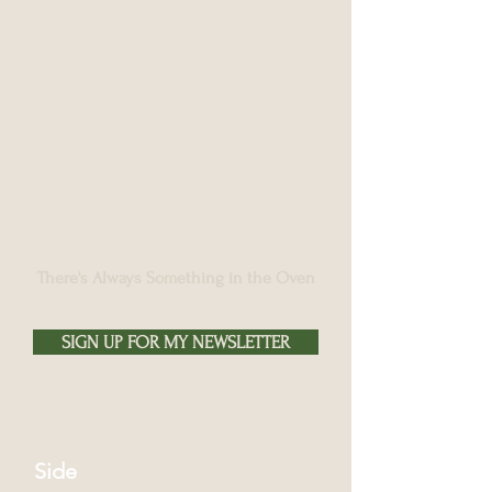
Middagsglede
Abonner på nyhetsbrev med
oppskrifter og tips
There's Always Something in the Oven
SIGN UP FOR MY NEWSLETTER
Side