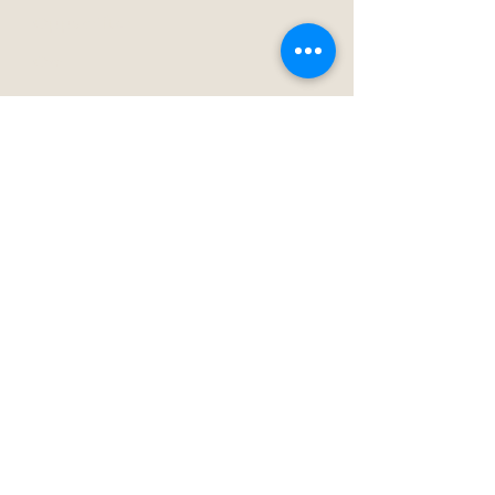
Oppskrifter
Om
Kontakt
Lega
l
FAQ
Privacy Policy
Følg
meg!
© 2024 by Middagsglede