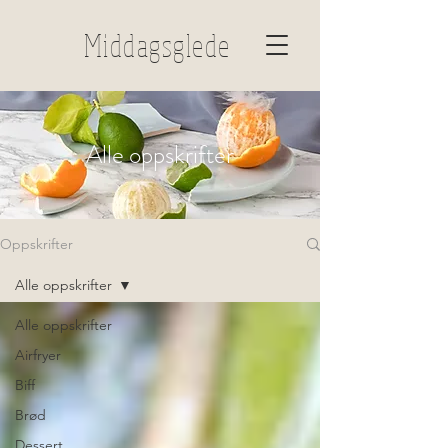
Middagsglede
Alle oppskrifter
Oppskrifter
Alle oppskrifter
Alle oppskrifter
Airfryer
Biff
Brød
Dessert