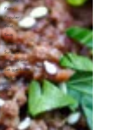
Pasta
Populær
Salat
Saus
Suppe
Surdeig
Vegansk mat
Søt gjærbakst
Melkefri
wok