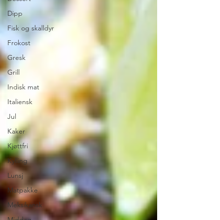
Dipp
Fisk og skalldyr
Frokost
Gresk
Grill
Indisk mat
Italiensk
Jul
Kaker
Kjøttfri
Kylling
Lunsj
Matpakke
Meksikansk
Middag