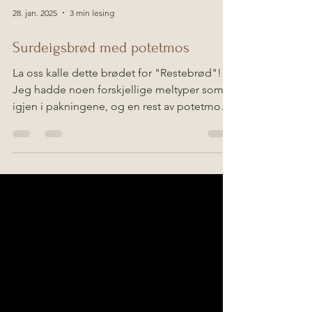
28. jan. 2025
3 min lesing
Surdeigsbrød med potetmos
La oss kalle dette brødet for "Restebrød"!
Jeg hadde noen forskjellige meltyper som lå
igjen i pakningene, og en rest av potetmos
som hadde stått i kjøleskapet i noen dager.
Jeg har tidligere bakt både brød og focaccia
med potetmel, og resultatet ble fantastisk.
Derfor bestemte jeg meg for å prøve noe
nytt. Jeg anbefaler å starte med lite vann til
autolyse, siden vi skal tilsette både surdeig
(100%) og potetmos, hvor hydrasjonen kan
variere. Potetmosen har allerede salt i seg