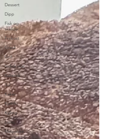
Dessert
Dipp
Fisk og
skalldyr
Frokost
Gresk
Grill
Indisk mat
Italiensk
Jul
Kaker
Kjøttfri
Kylling
Lunsj
Matpakke