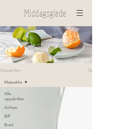
Middagsglede
Alle oppskrifter
Oppskrifter
Matpakke
Alle
oppskrifter
Airfryer
Biff
Brød