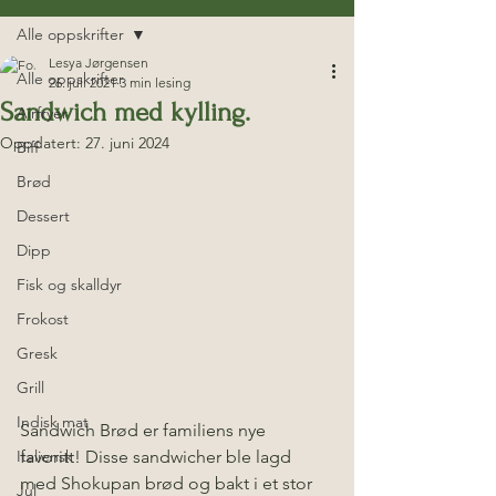
Alle oppskrifter
Lesya Jørgensen
Alle oppskrifter
26. juli 2021
3 min lesing
Sandwich med kylling.
Airfryer
Oppdatert:
27. juni 2024
Biff
Brød
Dessert
Dipp
Fisk og skalldyr
Frokost
Gresk
Grill
Indisk mat
Sandwich Brød er familiens nye 
Italiensk
favoritt! Disse sandwicher ble lagd 
med Shokupan brød og bakt i et stor 
Jul