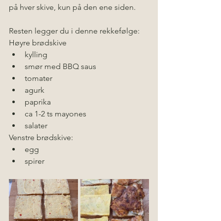
på hver skive, kun på den ene siden.
Resten legger du i denne rekkefølge:
Høyre brødskive
kylling
smør med BBQ saus
tomater
agurk
paprika
ca 1-2 ts mayones
salater
Venstre brødskive:
egg
spirer