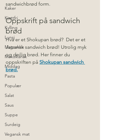
sandwichbrød form.
Kaker
Kjøttfri
Oppskrift på sandwich 
Kylling
brød
Lunsj
Hva er et Shokupan brød?  Det er et 
Matpakke
Japansk sandwich brød! Utrolig myk 
og deilig brød. Her finner du 
Meksikansk
oppskriften på
Shokupan sandwich 
Middag
brød.
Pasta
Populær
Salat
Saus
Suppe
Surdeig
Vegansk mat