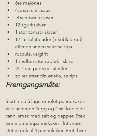
6ss majones 
4ss søt chili saus
 8 sandwich skiver
12 agurkskiver 
1 stor tomat i skiver
12-16 salatblader ( ekeblad rød) 
eller en annen salat se tips 
ruccula, valgfrit
1 mellomstor rødløk i skiver
½ -1 søt paprika i stimler 
spirer etter din ønske, se tips
Fremgangsmåte:
Start med å lage omelettpannekaker.
Visp sammen 4egg og 4 ss fløte eller 
vann, smak med salt og pepper. Stek 
tynne omeletpannekaker i litt smør.  
Det er nok til 4 pannekaker. Brett hver 