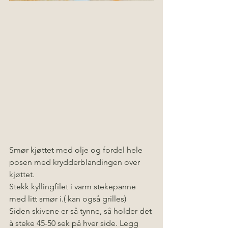
Smør kjøttet med olje og fordel hele 
posen med krydderblandingen over 
kjøttet.  
Stekk kyllingfilet i varm stekepanne 
med litt smør i.( kan også grilles)
Siden skivene er så tynne, så holder det 
å steke 45-50 sek på hver side. Legg  