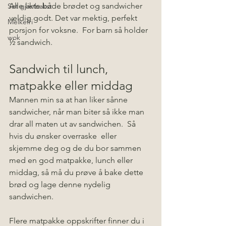
Alle likte både brødet og sandwicher 
Søt gjærbakst
veldig godt. Det var mektig, perfekt 
Melkefri
porsjon for voksne.  For barn så holder 
wok
½ sandwich.  
Sandwich til lunch, 
matpakke eller middag
Mannen min sa at han liker sånne 
sandwicher, når man biter så ikke man 
drar all maten ut av sandwichen.  Så 
hvis du ønsker overraske  eller 
skjemme deg og de du bor sammen 
med en god matpakke, lunch eller 
middag, så må du prøve å bake dette 
brød og lage denne nydelig 
sandwichen. 
Flere matpakke oppskrifter finner du i