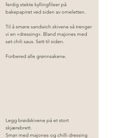
ferdig stekte kyllingfileer på 
bakepapiret ved siden av omeletten. 
Til å smøre sandwich skivene så trenger 
vi en «dressing». Bland majones med 
søt chili saus. Sett til siden.
Forbered alle grønnsakene. 
Legg brødskivene på et stort 
skjærebrett. 
Smør med majones og chilli dressing 