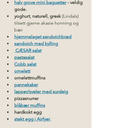
halv grove mini baguetter
- veldig 
gode.
yoghurt, naturell, gresk
 (Lindals)  
tilsett gjerne akasie honning og 
bær
hjemmelaget sandwichbrød
sandwich med kylling
 CÆSAR salat
pastasalat
Cobb salat
omelett
omelettmuffins
pannekaker
lapper/sveler med surdeig
pizzasnurrer 
blåbær muffins
hardkokt egg
stekt egg i Airfyer 