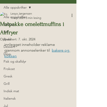
Alle oppskrifter
Lesya Jørgensen
Alle oppskrifter
1. sep. 2021
3 min lesing
Matpakke omelettmuffins i
Airfryer
Airfryer
Biff
Oppdatert:
Brød
7. okt. 2024
innlegget inneholder reklame 
Dessert
gjennom annonselenker til  
bakere og 
Dipp
kokken
Fisk og skalldyr
Frokost
Gresk
Grill
Indisk mat
Italiensk
Jul