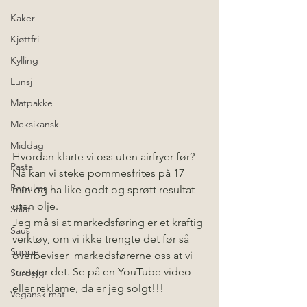
Kaker
Kjøttfri
Kylling
Lunsj
Matpakke
Meksikansk
Middag
Hvordan klarte vi oss uten airfryer før? 
Pasta
Nå kan vi steke pommesfrites på 17 
Populær
min og ha like godt og sprøtt resultat 
uten olje.  
Salat
Jeg må si at markedsføring er et kraftig 
Saus
verktøy, om vi ikke trengte det før så 
Suppe
overbeviser  markedsførerne oss at vi 
trenger det. Se på en YouTube video 
Surdeig
eller reklame, da er jeg solgt!!! 
Vegansk mat