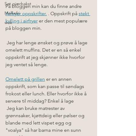
Søt gjærbakst
På bloggen min kan du finne andre 
Melkefri
Airfryer oppskrifter
.
 . Oppskrift på 
stekt 
kylling i airfryer
 er den mest populære 
wok
på bloggen min. 
 Jeg har lenge ønsket og prøve å lage 
omelett muffins. Det er en så enkel 
oppskrift at jeg skjønner ikke hvorfor 
jeg ventet så lenge.   
Omelett på grillen
 er en annen 
oppskrift, som kan passe til søndags 
frokost eller lunch. Eller hvorfor ikke å 
servere til middag? Enkel å lage 
 Jeg kan bruke matrester av 
grønnsaker, kjøttdeig eller pølser og 
blande med lett vispet egg og 
"voalya" så har barna mine en sunn 