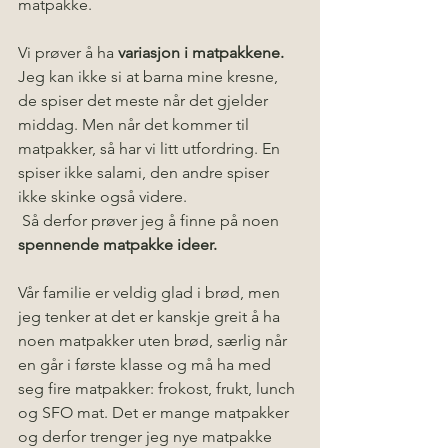
matpakke. 
Vi prøver å ha 
variasjon i matpakkene. 
Jeg kan ikke si at barna mine kresne, 
de spiser det meste når det gjelder 
middag. Men når det kommer til 
matpakker, så har vi litt utfordring. En 
spiser ikke salami, den andre spiser 
ikke skinke også videre. 
 Så derfor prøver jeg å finne på noen 
spennende matpakke ideer.  
Vår familie er veldig glad i brød, men 
jeg tenker at det er kanskje greit å ha 
noen matpakker uten brød, særlig når 
en går i første klasse og må ha med 
seg fire matpakker: frokost, frukt, lunch 
og SFO mat. Det er mange matpakker 
og derfor trenger jeg nye matpakke 