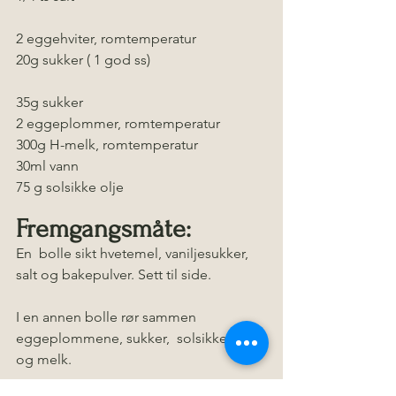
2 eggehviter, romtemperatur
20g sukker ( 1 god ss)
35g sukker
2 eggeplommer, romtemperatur  
300g H-melk, romtemperatur
30ml vann
75 g solsikke olje
Fremgangsmåte:
En  bolle sikt hvetemel, vaniljesukker, 
salt og bakepulver. Sett til side.
I en annen bolle rør sammen 
eggeplommene, sukker,  solsikke olje 
og melk.