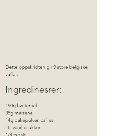
Dette oppskridten gir 9 store belgiske 
vafler.
Ingredinesrer:
190g hvetemel
35g maizena
14g bakepulver, ca1 ss
1ts vaniljesukker
1/4 ts salt