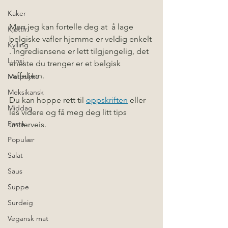
Kaker
Men jeg kan fortelle deg at  å lage 
Kjøttfri
belgiske vafler hjemme er veldig enkelt 
Kylling
. Ingrediensene er lett tilgjengelig, det 
Lunsj
eneste du trenger er et belgisk 
vaffeljern. 
Matpakke
Meksikansk
Du kan hoppe rett til 
oppskriften
 eller 
Middag
les videre og få meg deg litt tips 
Pasta
underveis. 
Populær
Salat
Saus
Suppe
Surdeig
Vegansk mat