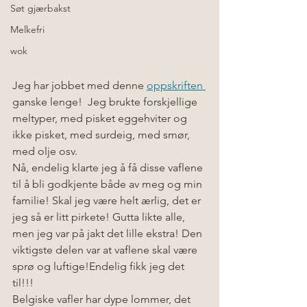
Søt gjærbakst
Melkefri
wok
Jeg har jobbet med denne
oppskriften 
ganske lenge!  Jeg brukte forskjellige 
meltyper, med pisket eggehviter og 
ikke pisket, med surdeig, med smør, 
med olje osv.
Nå, endelig klarte jeg å få disse vaflene 
til å bli godkjente både av meg og min 
familie! Skal jeg være helt ærlig, det er 
jeg så er litt pirkete! Gutta likte alle, 
men jeg var på jakt det lille ekstra! Den 
viktigste delen var at vaflene skal være 
sprø og luftige!Endelig fikk jeg det 
til!!!
Belgiske vafler har dype lommer, det 