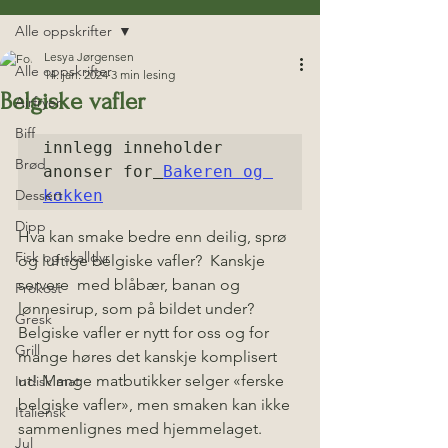
Alle oppskrifter
Lesya Jørgensen
Alle oppskrifter
14. jan. 2024
3 min lesing
Belgiske vafler
Airfryer
Biff
innlegg inneholder 
Brød
anonser for
Bakeren og 
Dessert
kokken
Dipp
Hva kan smake bedre enn deilig, sprø 
Fisk og skalldyr
og luftige belgiske vafler?  Kanskje 
servere  med blåbær, banan og 
Frokost
lønnesirup, som på bildet under? 
Gresk
Belgiske vafler er nytt for oss og for 
Grill
mange høres det kanskje komplisert 
ut! Mange matbutikker selger «ferske 
Indisk mat
belgiske vafler», men smaken kan ikke 
Italiensk
sammenlignes med hjemmelaget. 
Jul