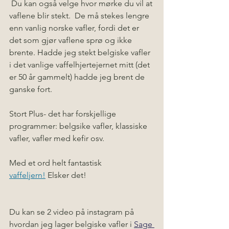
 Du kan også velge hvor mørke du vil at 
vaflene blir stekt.  De må stekes lengre 
enn vanlig norske vafler, fordi det er 
det som gjør vaflene sprø og ikke 
brente. Hadde jeg stekt belgiske vafler 
i det vanlige vaffelhjertejernet mitt (det 
er 50 år gammelt) hadde jeg brent de 
ganske fort. 
Stort Plus- det har forskjellige 
programmer: belgsike vafler, klassiske 
vafler, vafler med kefir osv. 
Med et ord helt fantastisk
vaffeljern!
 Elsker det!
Du kan se 2 video på instagram på 
hvordan jeg lager belgiske vafler i 
Sage 