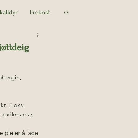
kalldyr
Frokost
Kylling
Lunsj
jøttdeig
Saus
Suppe
ubergin, 
t. F eks:
 aprikos osv. 
pleier å lage 