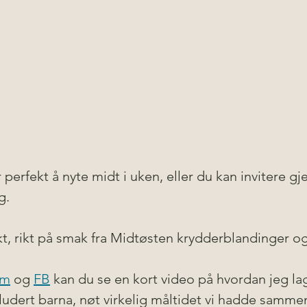
perfekt å nyte midt i uken, eller du kan invitere gjes
g.
kt, rikt på smak fra Midtøsten krydderblandinger o
am
 og 
FB
 kan du se en kort video på hvordan jeg l
ludert barna, nøt virkelig måltidet vi hadde sammen