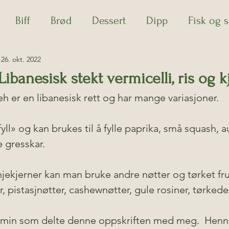
Biff
Brød
Dessert
Dipp
Fisk og s
26. okt. 2022
sk mat
Italiensk
Jul
Kaker
Kjøttfri
ibanesisk stekt vermicelli, ris og k
er en libanesisk rett og har mange variasjoner. 
sk
Middag
Pasta
Populær
Salat
ll» og kan brukes til å fylle paprika, små squash, a
t
Søt gjærbakst
Melkefri
wok
gresskar. 
kjerner kan man bruke andre nøtter og tørket fruk
 pistasjnøtter, cashewnøtter, gule rosiner, tørkede
 min som delte denne oppskriften med meg.  Henne 