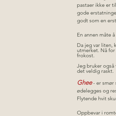
pastaer ikke er t
gode erstatninge
godt som en ersta
En annen måte å 
Da jeg var liten,
utmerket. Nå for 
frokost.
Jeg bruker også 
det veldig raskt.
Ghee
 - er smør
ødelegges og rest
Flytende hvit sku
Oppbevar i romt