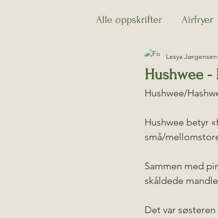
Alle oppskrifter
Airfryer
Lesya Jørgensen
Gresk
Grill
Indi
Hushwee - L
Hushwee/Hashweh 
Matpakke
Meksikan
Hushwee betyr «fy
Surdeig
Vegansk ma
små/mellomstore 
Sammen med pinje
skåldede mandler,
Det var søsteren