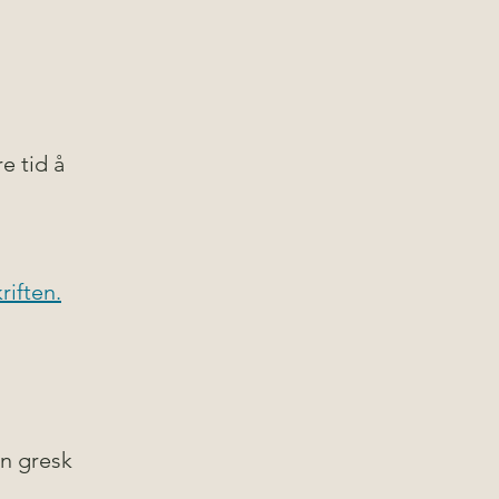
e tid å 
riften.
en gresk 