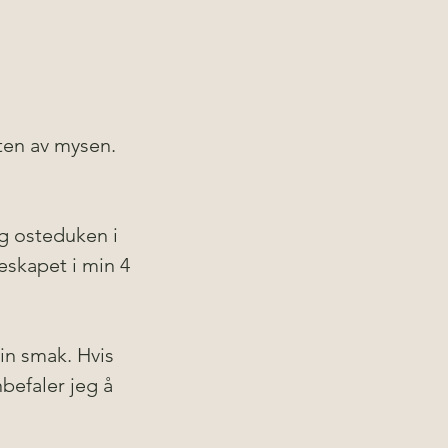
rten av mysen.
g osteduken i 
leskapet i min 4 
in smak. Hvis 
befaler jeg å 