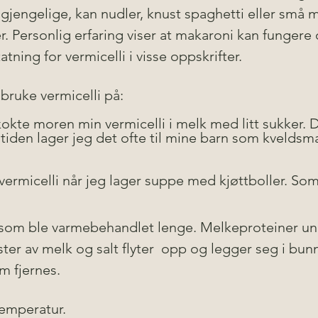
ilgjengelige, kan nudler, knust spaghetti eller små
r. Personlig erfaring viser at makaroni kan fungere
tning for vermicelli i visse oppskrifter.
bruke vermicelli på:
 kokte moren min vermicelli i melk med litt sukker. 
tiden lager jeg det ofte til mine barn som kveldsmat 
vermicelli når jeg lager suppe med kjøttboller. Som
 som ble varmebehandlet lenge. Melkeproteiner un
er av melk og salt flyter  opp og legger seg i bunn 
m fjernes. 
emperatur.