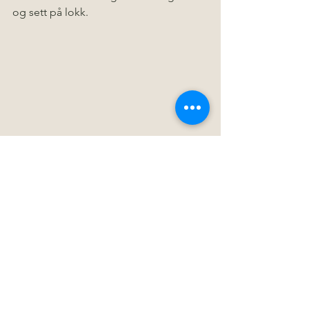
og sett på lokk.
La kylling karri småkoke i ca 20-25 min. 
Rør av og til og snu kyllingfilet og 
kyllinkubber par ganger under koking.