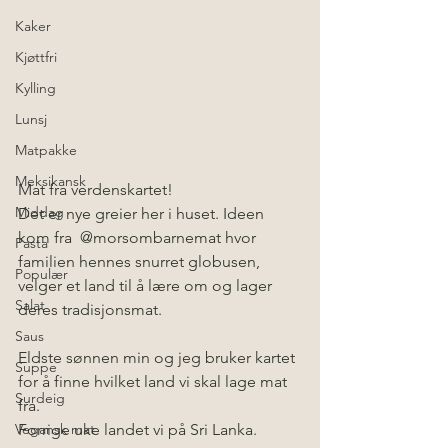
Kaker
Kjøttfri
Kylling
Lunsj
Matpakke
Meksikansk
Mat fra verdenskartet!
Middag
Det er nye greier her i huset. Ideen 
kom fra  @morsombarnemat hvor 
Pasta
familien hennes snurret globusen, 
Populær
velger et land til å lære om og lager 
Salat
deres tradisjonsmat.
Saus
Eldste sønnen min og jeg bruker kartet 
Suppe
for å finne hvilket land vi skal lage mat 
Surdeig
fra. 
Forrige uke landet vi på Sri Lanka. 
Vegansk mat