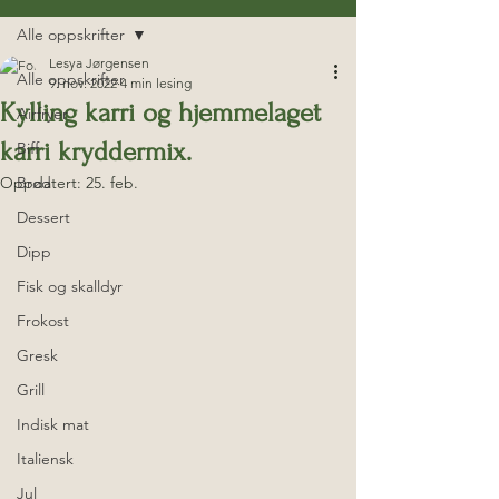
Alle oppskrifter
Lesya Jørgensen
Alle oppskrifter
9. nov. 2022
4 min lesing
Kylling karri og hjemmelaget
Airfryer
karri kryddermix.
Biff
Oppdatert:
Brød
25. feb.
Dessert
Dipp
Fisk og skalldyr
Frokost
Gresk
Grill
Indisk mat
Italiensk
Jul