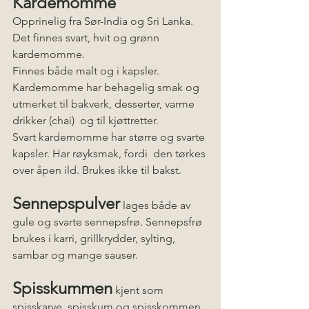
Kardemomme
Opprinelig fra Sør-India og Sri Lanka. 
Det finnes svart, hvit og grønn 
kardemomme. 
Finnes både malt og i kapsler. 
Kardemomme har behagelig smak og 
utmerket til bakverk, desserter, varme 
drikker (chai)  og til kjøttretter.
Svart kardemomme har større og svarte 
kapsler. Har røyksmak, fordi  den tørkes 
over åpen ild. Brukes ikke til bakst. 
Sennepspulver
 lages både av 
gule og svarte sennepsfrø. Sennepsfrø 
brukes i karri, grillkrydder, sylting, 
sambar og mange sauser. 
Spisskummen
 kjent som 
spisskarve, spisskum og spisskommen. 