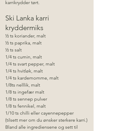
karrikrydder tørt. 
Ski Lanka karri 
kryddermiks
½ ts koriander, malt
½ ts paprika, malt
½ ts salt
1/4 ts cumin, malt
1/4 ts svart pepper, malt
1/4 ts hvitløk, malt
1/4 ts kardemomme, malt
1/8ts nelllik, malt
1/8 ts ingefær malt
1/8 ts sennep pulver
1/8 ts fennikel, malt
1/10 ts chilli eller cayennepepper 
(tilsett mer om du ønsker sterkere karri.)
Bland alle ingrediensene og sett til 