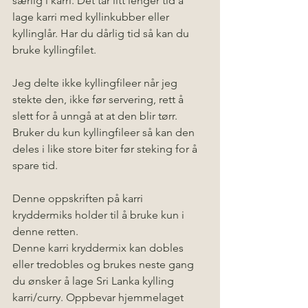
særlig i karri. Det tar litt lenger tid å 
lage karri med kyllinkubber eller 
kyllinglår. Har du dårlig tid så kan du 
bruke kyllingfilet. 
Jeg delte ikke kyllingfileer når jeg 
stekte den, ikke før servering, rett å 
slett for å unngå at at den blir tørr. 
Bruker du kun kyllingfileer så kan den 
deles i like store biter før steking for å 
spare tid.
Denne oppskriften på karri 
kryddermiks holder til å bruke kun i 
denne retten. 
Denne karri kryddermix kan dobles 
eller tredobles og brukes neste gang 
du ønsker å lage Sri Lanka kylling 
karri/curry. Oppbevar hjemmelaget 