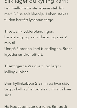
Slik lager du kylling karri:
I en mellomstor stekepane stek løk 
med 2-3 ss solsikkeolje. Løken stekes 
til den har fått lysebrun farge.
Tilsett all krydderblandingen, 
kanelstang og  karri blader og stek 2 
min til. 
Unngå å brenne karri blandingen. Brent 
krydder smaker bittert.
Tilsett gjerne 2ss olje til og legg i 
kyllingkubber. 
Brun kyllinkubber 2-3 min på hver side.
Legg i kyllingfiler og stek 3 min på hver 
side.
Ha Passat tomater og vann. Rør godt 