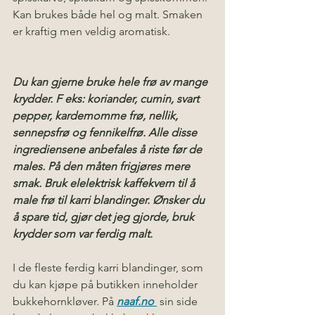
Kan brukes både hel og malt. Smaken 
er kraftig men veldig aromatisk. 
Du kan gjerne bruke hele frø av mange 
krydder. F eks: koriander, cumin, svart 
pepper, kardemomme frø, nellik, 
sennepsfrø og fennikelfrø. Alle disse 
ingrediensene anbefales å riste før de 
males. På den måten frigjøres mere 
smak. Bruk elelektrisk kaffekvern til å 
male frø til karri blandinger. Ønsker du 
å spare tid, gjør det jeg gjorde, bruk 
krydder som var ferdig malt. 
I de fleste ferdig karri blandinger, som 
du kan kjøpe på butikken inneholder 
bukkehornkløver. På 
naaf.no 
sin side