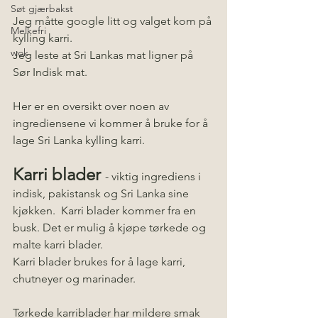
Søt gjærbakst
Jeg måtte google litt og valget kom på 
Melkefri
kylling karri. 
wok
Jeg leste at Sri Lankas mat ligner på 
Sør Indisk mat.
Her er en oversikt over noen av 
ingrediensene vi kommer å bruke for å 
lage Sri Lanka kylling karri.
Karri blader
- viktig ingrediens i 
indisk, pakistansk og Sri Lanka sine 
kjøkken.  Karri blader kommer fra en 
busk. Det er mulig å kjøpe tørkede og 
malte karri blader.
Karri blader brukes for å lage karri, 
chutneyer og marinader.
Tørkede karriblader har mildere smak 