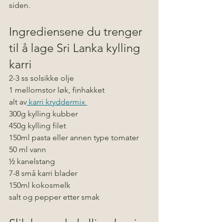
siden.
Ingrediensene du trenger 
til å lage Sri Lanka kylling 
karri
2-3 ss solsikke olje
1 mellomstor løk, finhakket
alt av
 karri kryddermix 
300g kylling kubber
450g kylling filet
150ml pasta eller annen type tomater 
50 ml vann
½ kanelstang
7-8 små karri blader
150ml kokosmelk
salt og pepper etter smak