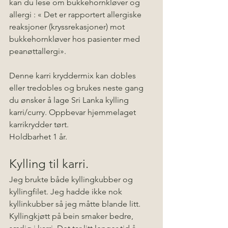
kan du lese om bukkehornkløver og 
allergi : « Det er rapportert allergiske 
reaksjoner (kryssrekasjoner) mot 
bukkehornkløver hos pasienter med 
peanøttallergi». 
Denne karri kryddermix kan dobles 
eller tredobles og brukes neste gang 
du ønsker å lage Sri Lanka kylling 
karri/curry. Oppbevar hjemmelaget 
karrikrydder tørt. 
Holdbarhet 1 år.
Kylling til karri. 
Jeg brukte både kyllingkubber og 
kyllingfilet. Jeg hadde ikke nok 
kyllinkubber så jeg måtte blande litt. 
Kyllingkjøtt på bein smaker bedre, 