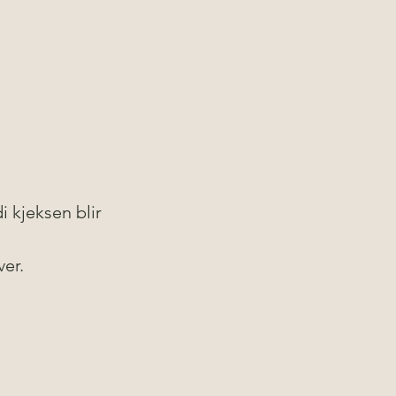
i kjeksen blir 
er.