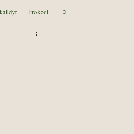
kalldyr
Frokost
Kylling
Lunsj
Saus
Suppe