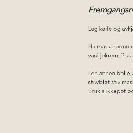
Fremgangsm
Lag kaffe og avkj
Ha maskarpone ost
vaniljekrem, 2 ss 
I en annen bolle v
stiv/bløt stiv mas
Bruk slikkepot o