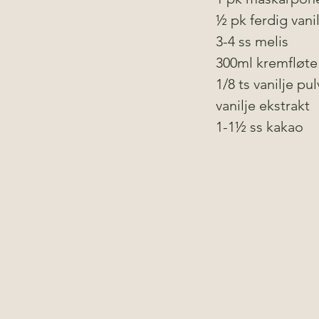
½ pk ferdig vani
3-4 ss melis
300ml kremfløte
1/8 ts vanilje pul
vanilje ekstrakt
1-1½ ss kakao