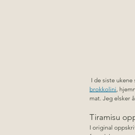
 I de siste ukene
brokkolini
, hjem
mat. Jeg elsker å
Tiramisu opp
I original oppskr