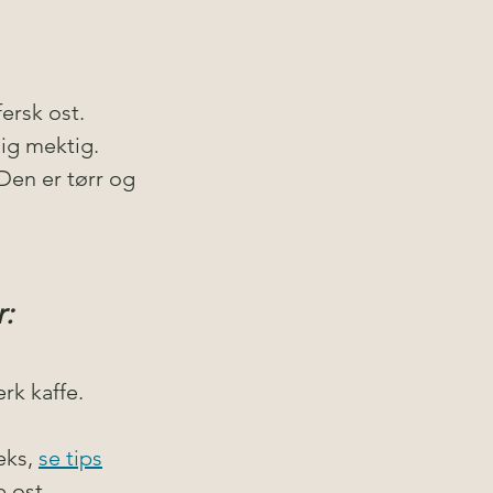
ersk ost. 
dig mektig.
Den er tørr og 
:
rk kaffe.
eks, 
se tips
e ost