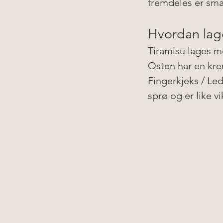
fremdeles er sma
Hvordan lage
Tiramisu lages m
Osten har en kre
Fingerkjeks / Led
sprø og er like v