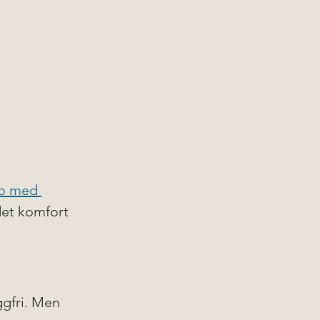
to med 
det komfort 
ggfri. Men 