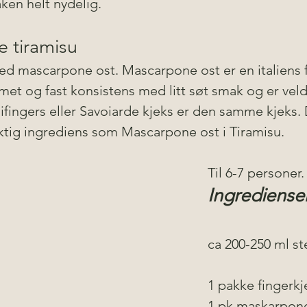
ken helt nydelig. 
 tiramisu
ed mascarpone ost. Mascarpone ost er en italiens f
met og fast konsistens med litt søt smak og er vel
ifingers eller Savoiarde kjeks er den samme kjeks. 
iktig ingrediens som Mascarpone ost i Tiramisu.
Til 6-7 personer.
Ingredienser
ca 200-250 ml ste
1 pakke fingerkj
1 pk maskarpon