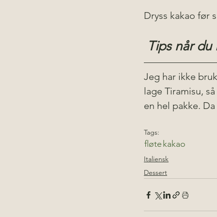
Dryss kakao før s
Tips når du 
Jeg har ikke bruk
lage Tiramisu, s
en hel pakke. Da 
Tags:
fløte
kakao
Italiensk
Dessert