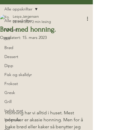
Alle oppskrifter
Lesya Jørgensen
Alle oppskrifter
23. mai 2021
2 min lesing
Brød med honning.
Airfryer
Oppdatert:
15. mars 2023
Biff
Brød
Dessert
Dipp
Fisk og skalldyr
Frokost
Gresk
Grill
Indisk mat
Honning har vi alltid i huset. Mest 
Italiensk
populær er akasie honning. Men for å 
bake brød eller kaker så benytter jeg 
Jul