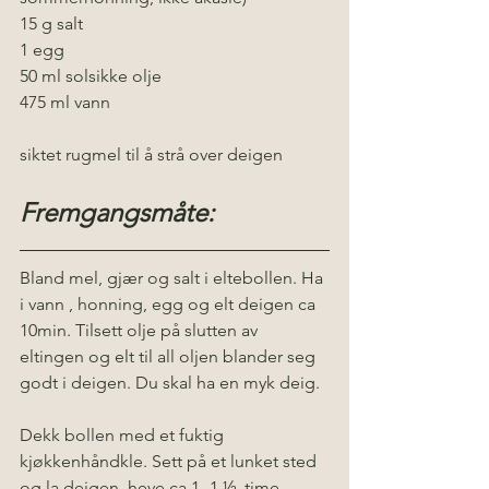
15 g salt
1 egg
50 ml solsikke olje
475 ml vann
siktet rugmel til å strå over deigen
Fremgangsmåte:
Bland mel, gjær og salt i eltebollen. Ha 
i vann , honning, egg og elt deigen ca 
10min. Tilsett olje på slutten av 
eltingen og elt til all oljen blander seg 
godt i deigen. Du skal ha en myk deig.
Dekk bollen med et fuktig 
kjøkkenhåndkle. Sett på et lunket sted 
og la deigen  heve ca 1 -1 ½  time. 