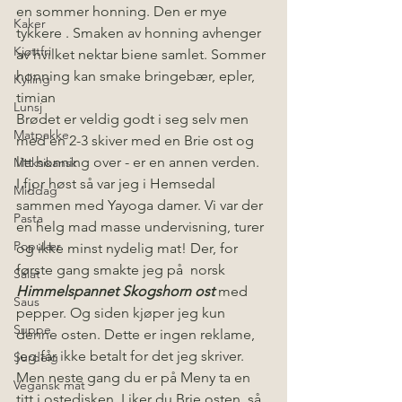
en sommer honning. Den er mye 
Kaker
tykkere . Smaken av honning avhenger 
Kjøttfri
av hvilket nektar biene samlet. Sommer 
honning kan smake bringebær, epler, 
Kylling
timian 
Lunsj
Brødet er veldig godt i seg selv men 
Matpakke
med en 2-3 skiver med en Brie ost og 
litt honning over - er en annen verden.  
Meksikansk
I fjor høst så var jeg i Hemsedal 
Middag
sammen med Yayoga damer. Vi var der 
Pasta
en helg mad masse undervisning, turer 
Populær
og ikke minst nydelig mat! Der, for 
første gang smakte jeg på  norsk 
Salat
Himmelspannet Skogshorn ost 
med 
Saus
pepper. Og siden kjøper jeg kun 
Suppe
denne osten. Dette er ingen reklame, 
jeg får ikke betalt for det jeg skriver. 
Surdeig
Men neste gang du er på Meny ta en 
Vegansk mat
titt i ostedisken. Liker du Brie osten, så 