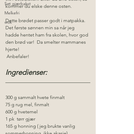
Søt gjærbakst
kommer du elske denne osten.
Melkefri
Dette brødet passer godt i matpakka. 
wok
Det første sønnen min sa når jeg 
hadde hentet ham fra skolen, hvor god 
den brød var!  Da smelter mammanes 
hjerte!
 Anbefaler!
Ingredienser:
300 g sammalt hvete finmalt
75 g rug mel, finmalt
600 g hvetemel
1 pk  tørr gjær
165 g honning ( jeg brukte vanlig 
sommerhonning, ikke akasie)