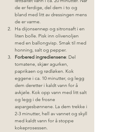
lettsaltet vann i ca. 20 minutter. Når 
de er ferdige, del dem i to og 
bland med litt av dressingen mens 
de er varme.
Ha dijonsennep og sitronsaft i en 
liten bolle. Pisk inn olivenoljen 
med en ballongvisp. Smak til med 
honning, salt og pepper.
Forbered ingrediensene
: Del 
tomatene, skjær agurken, 
paprikaen og rødløken. Kok 
eggene i ca. 10 minutter, og legg 
dem deretter i kaldt vann for å 
avkjøle. Kok opp vann med litt salt 
og legg i de frosne 
aspargesbønnene. La dem trekke i 
2-3 minutter, hell av vannet og skyll 
med kaldt vann for å stoppe 
kokeprosessen.