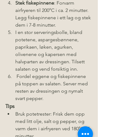
Stek fiskepinnene
: Forvarm 
airfryeren til 200°C i ca. 2 minutter. 
Legg fiskepinnene i ett lag og stek 
dem i 7-8 minutter.
I en stor serveringsbolle, bland 
potetene, aspargesbønnene, 
paprikaen, løken, agurken, 
olivenene og kapersen med 
halvparten av dressingen. Tilsett 
salaten og vend forsiktig inn.
 Fordel eggene og fiskepinnene 
på toppen av salaten. Server med 
resten av dressingen og nymalt 
svart pepper.
Tips 
Bruk potetrester: Frisk dem opp 
med litt olje, salt og pepper, og 
varm dem i airfryeren ved 180°C i 5 
minutter.