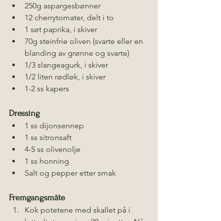
250g aspargesbønner
12 cherrytomater, delt i to
1 søt paprika, i skiver
70g steinfrie oliven (svarte eller en 
blanding av grønne og svarte)
1/3 slangeagurk, i skiver
1/2 liten rødløk, i skiver
1-2 ss kapers
Dressing
1 ss dijonsennep
1 ss sitronsaft
4-5 ss olivenolje
1 ss honning
Salt og pepper etter smak
Fremgangsmåte
Kok potetene med skallet på i 