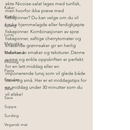
ekte Nicoise-salat lages med tunfisk, 
Kaker
men hvorfor ikke prøve med 
Kjøttfri
fiskepinner? Du kan velge om du vil 
bruke hjemmelagde eller ferdigkjøpte 
Kylling
fiskepinner. Kombinasjonen av sprø 
Lunsj
fiskepinner, saftige cherrytomater og 
Matpakke
knasende grønnsaker gir en herlig 
balanse av smaker og teksturer. Denne 
Meksikansk
sunne og enkle oppskriften er perfekt 
Middag
for en lett middag eller en 
Pasta
imponerende lunsj som vil glede både 
Populær
store og små. Her er et middagstips for 
en middag under 30 minutter som du 
Salat
vil elske!
Saus
Suppe
Surdeig
Vegansk mat