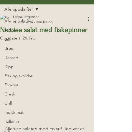
Alle oppskrifter
Lesya Jørgensen
Alle oppskrifter
27. des. 2024
2 min lesing
Nicoise salat med fiskepinner
Airfryer
Oppdatert:
24. feb.
Biff
Brød
Dessert
Dipp
Fisk og skalldyr
Frokost
Gresk
Grill
Indisk mat
Italiensk
Nicoise-salaten med en vri! Jeg vet at 
Jul