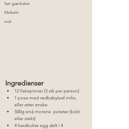
Søt gjærbakst
Melkefri
wok
Ingredienser
12 fiskepinner (3 stk per person)
1 pose med rødbabyleaf miks, 
eller etter ønske
500g små morene  poteter (kokt 
eller stekt)
4 hardkokte egg delt i 4