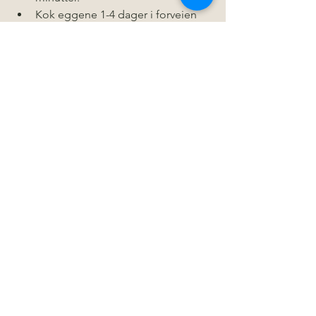
Kok eggene 1-4 dager i forveien 
og oppbevar dem i kjøleskapet.
Dressingen kan lages opptil 5 
dager i forveien og oppbevares i 
kjøleskapet.
I sesong kan ferske 
aspargesbønner brukes i stedet 
for frosne. Koketiden for ferske 
aspargesbønner er ca. 6-8 minutter.
Kok potetene sammen med 
eggene; eggene kokes i ca. 9 
minutter, mens potetene tar 
omtrent 12 minutter.
Nyt denne deilige og fargerike 
Nicoise-salaten med fiskepinner! 
🍽️