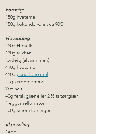
Fordeig:
150g hvetemel
150g kokende vann, ca 90C
Hoveddeig
450g H-melk
130g sukker
fordeig (alt sammen)
410g hvetemel 
410g 
panettone mel
10g kardemomme 
½ ts salt
40g fersk gjær
 eller 2 ½ ts tørrgjær
1 egg, mellomstor
100g smør i terninger
til pensling:
1egg