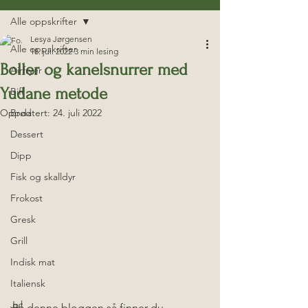
Alle oppskrifter
Lesya Jørgensen
Alle oppskrifter
18. juli 2022
3 min lesing
Boller og kanelsnurrer med
Airfryer
Yudane metode
Biff
Oppdatert:
Brød
24. juli 2022
Dessert
Dipp
Fisk og skalldyr
Frokost
Gresk
Grill
Indisk mat
Italiensk
Jul
På denne bloggen så finner du 