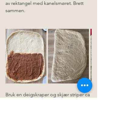
av rektangel med kanelsmøret. Brett 
sammen. 
Bruk en deigskraper og skjær striper ca 
2-3cm i bredden. 
Snur hver stripe og lag en enkel knute. 
Legg på stekeplate, dekket med 
bakepapir.  Dekk med plastfolie og 