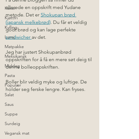
allerede en oppskrift med Yudane 
Kaker
metode. Det er 
Shokupan brød 
Kjøttfri
(japansk melkebrød)
. Du får et veldig 
Kylling
godt brød og kan lage perfekte 
Lunsj
sandwicher 
av det. 
Matpakke
Jeg har justert Shokupanbrød 
Meksikansk
oppskriften for å få en mere søt deig til 
Middag
denne bolleoppskriften. 
Pasta
Boller blir veldig myke og luftige. De 
Populær
holder seg ferske lengre. Kan fryses. 
Salat
Saus
Suppe
Surdeig
Vegansk mat